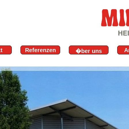
t
Referenzen
A
�ber uns