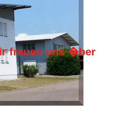
 freuen uns �ber Ihren Be